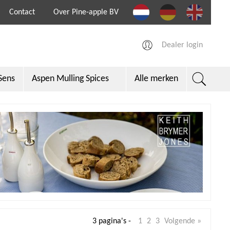
Contact
Over Pine-apple BV
Dealer login
Sens
Aspen Mulling Spices
Alle merken
per
3 pagina's -
1
2
3
Volgende »