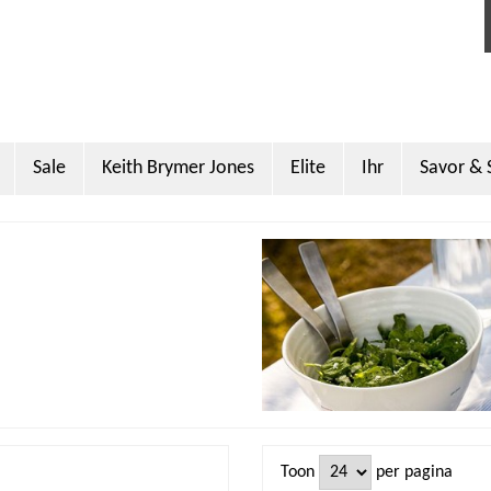
Sale
Keith Brymer Jones
Elite
Ihr
Savor & 
Miller
Sanderson
PO Tea Slim Thermos
Super Scoo
Toon
per pagina