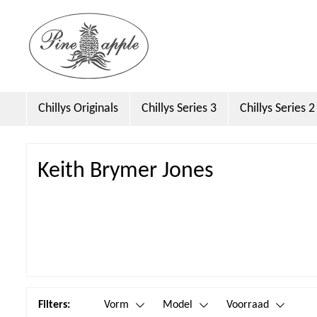
Chillys Originals
Chillys Series 3
Chillys Series 2
Dock & Bay
Emma Bridgewater Licensed
Sara 
Keith Brymer Jones
Filters:
Vorm
Model
Voorraad