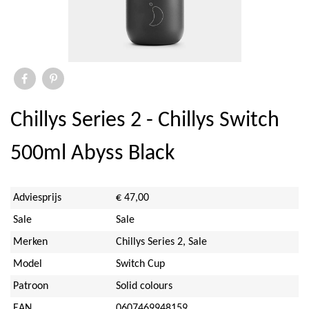
Elite
Ihr
Savor & Sens
Aspen Mulling Spices
Chillys Series 2 - Chillys Switch
Dock & Bay
500ml Abyss Black
Emma Bridgewater Licensed
Adviesprijs
€ 47,00
Sara Miller
Sale
Sale
Merken
Chillys Series 2, Sale
Sanderson
Model
Switch Cup
PO Tea Slim Thermos
Patroon
Solid colours
EAN
0607469948159