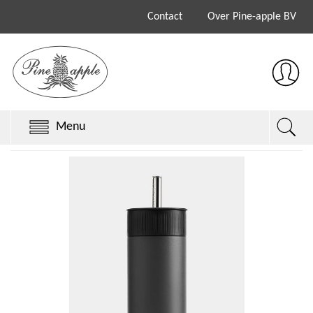
Contact
Over Pine-apple BV
Menu
Chillys Originals
Chillys Series 3
Chillys Series 2
Sale
Keith Brymer Jones