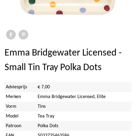
Elite
Ihr
Savor & Sens
Aspen Mulling Spices
Emma Bridgewater Licensed -
Dock & Bay
Small Tin Tray Polka Dots
Emma Bridgewater Licensed
Adviesprijs
€ 7,00
Sara Miller
Merken
Emma Bridgewater Licensed, Elite
Vorm
Tins
Sanderson
Model
Tea Tray
PO Tea Slim Thermos
Patroon
Polka Dots
EAN
5033735463586