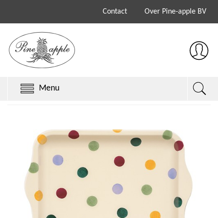
Contact
Over Pine-apple BV
Menu
Chillys Originals
Chillys Series 3
Chillys Series 2
Sale
Keith Brymer Jones